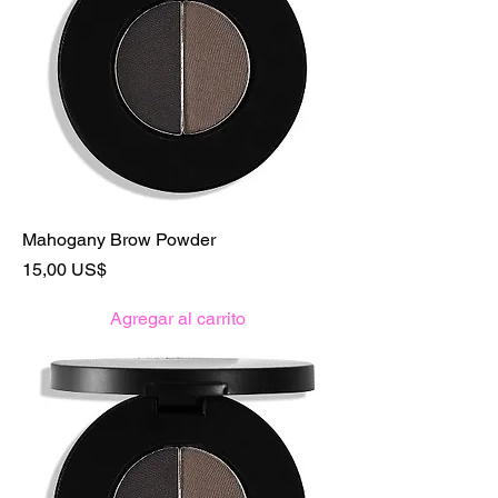
Mahogany Brow Powder
Precio
15,00 US$
Agregar al carrito