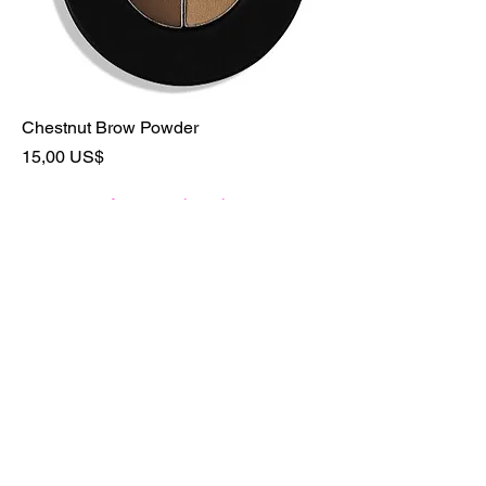
Chestnut Brow Powder
Precio
15,00 US$
Agregar al carrito