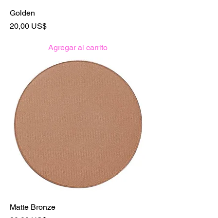
Golden
Precio
20,00 US$
Agregar al carrito
Matte Bronze